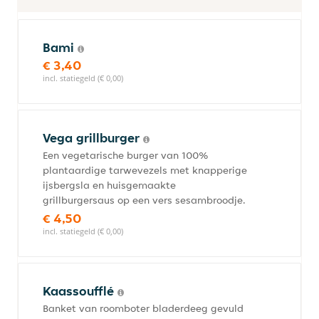
Bami
€ 3,40
incl. statiegeld (€ 0,00)
Vega grillburger
Een vegetarische burger van 100%
plantaardige tarwevezels met knapperige
ijsbergsla en huisgemaakte
grillburgersaus op een vers sesambroodje.
€ 4,50
incl. statiegeld (€ 0,00)
Kaassoufflé
Banket van roomboter bladerdeeg gevuld