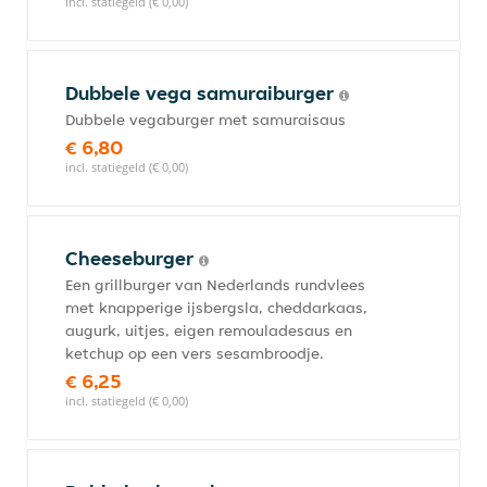
incl. statiegeld (€ 0,00)
Dubbele vega samuraiburger
Dubbele vegaburger met samuraisaus
€ 6,80
incl. statiegeld (€ 0,00)
Cheeseburger
Een grillburger van Nederlands rundvlees
met knapperige ijsbergsla, cheddarkaas,
augurk, uitjes, eigen remouladesaus en
ketchup op een vers sesambroodje.
€ 6,25
incl. statiegeld (€ 0,00)