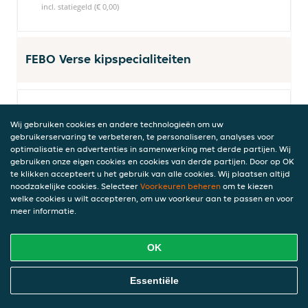
incl. statiegeld (€ 0,00)
FEBO Verse kipspecialiteiten
Chickenwings 3 stuks
Wij gebruiken cookies en andere technologieën om uw
Krokante kippenvleugels, pittig gekruid
gebruikerservaring te verbeteren, te personaliseren, analyses voor
naar eigen receptuur.
optimalisatie en advertenties in samenwerking met derde partijen. Wij
gebruiken onze eigen cookies en cookies van derde partijen. Door op OK
€ 6,10
te klikken accepteert u het gebruik van alle cookies. Wij plaatsen altijd
incl. statiegeld (€ 0,00)
noodzakelijke cookies. Selecteer
Voorkeuren beheren
om te kiezen
welke cookies u wilt accepteren, om uw voorkeur aan te passen en voor
meer informatie.
Bucket chickenwings
OK
15 krokante kippenvleugels, pittig gekruid
naar eigen receptuur
Online Eten Bestellen
Essentiële
€ 25,95
incl. statiegeld (€ 0,00)