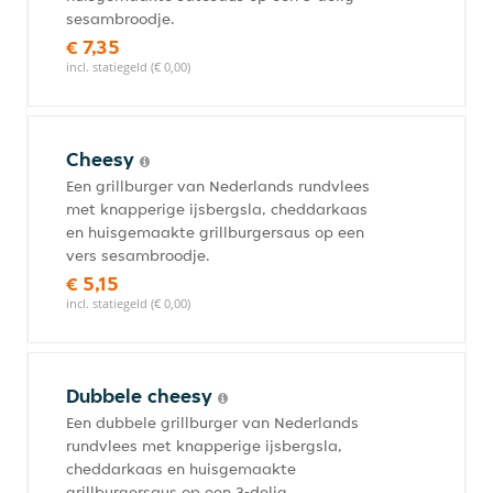
sesambroodje.
€ 7,35
incl. statiegeld (€ 0,00)
Cheesy
Een grillburger van Nederlands rundvlees
met knapperige ijsbergsla, cheddarkaas
en huisgemaakte grillburgersaus op een
vers sesambroodje.
€ 5,15
incl. statiegeld (€ 0,00)
Dubbele cheesy
Een dubbele grillburger van Nederlands
rundvlees met knapperige ijsbergsla,
cheddarkaas en huisgemaakte
grillburgersaus op een 3-delig