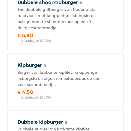
Dubbele shoarmaburger
Een dubbele grillburger van Nederlands
rundvlees met knapperige ijsbergsla en
huisgemaakte shoarmasaus op een 3-
delig sesambroodje.
€ 6,80
incl. statiegeld (€ 0,00)
Kipburger
Burger van krokante kipfilet, knapperige
ijsbergsla en eigen remouladesaus op een
vers sesambroodje.
€ 4,50
incl. statiegeld (€ 0,00)
Dubbele kipburger
Dubbele Burger van krokante kipfilet,