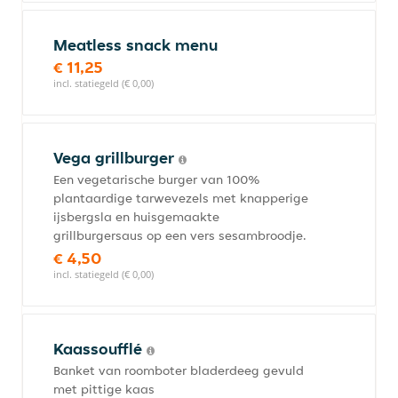
Meatless snack menu
€ 11,25
incl. statiegeld (€ 0,00)
Vega grillburger
Een vegetarische burger van 100%
plantaardige tarwevezels met knapperige
ijsbergsla en huisgemaakte
grillburgersaus op een vers sesambroodje.
€ 4,50
incl. statiegeld (€ 0,00)
Kaassoufflé
Banket van roomboter bladerdeeg gevuld
met pittige kaas