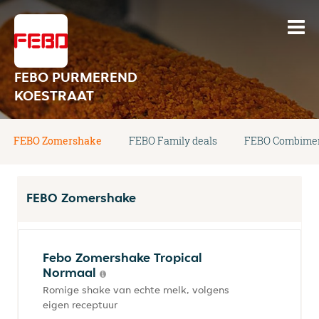
FEBO PURMEREND
KOESTRAAT
FEBO Zomershake
FEBO Family deals
FEBO Combimen
FEBO Zomershake
Febo Zomershake Tropical
Normaal
Romige shake van echte melk, volgens
eigen receptuur