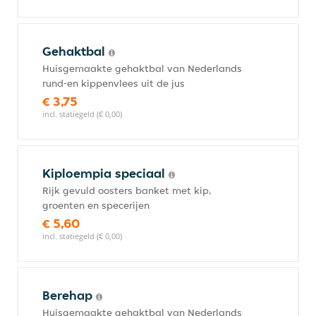
Gehaktbal
Huisgemaakte gehaktbal van Nederlands
rund-en kippenvlees uit de jus
€ 3,75
incl. statiegeld (€ 0,00)
Kiploempia speciaal
Rijk gevuld oosters banket met kip,
groenten en specerijen
€ 5,60
incl. statiegeld (€ 0,00)
Berehap
Huisgemaakte gehaktbal van Nederlands