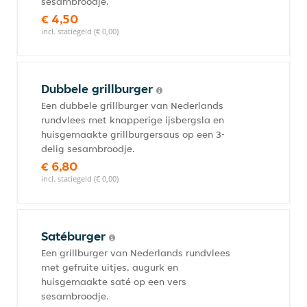
sesambroodje.
€ 4,50
incl. statiegeld (€ 0,00)
Dubbele grillburger
Een dubbele grillburger van Nederlands
rundvlees met knapperige ijsbergsla en
huisgemaakte grillburgersaus op een 3-
delig sesambroodje.
€ 6,80
incl. statiegeld (€ 0,00)
Satéburger
Een grillburger van Nederlands rundvlees
met gefruite uitjes, augurk en
huisgemaakte saté op een vers
sesambroodje.