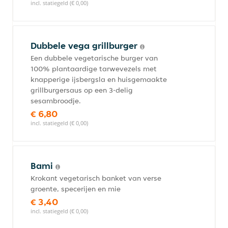
incl. statiegeld (€ 0,00)
Dubbele vega grillburger
Een dubbele vegetarische burger van
100% plantaardige tarwevezels met
knapperige ijsbergsla en huisgemaakte
grillburgersaus op een 3-delig
sesambroodje.
€ 6,80
incl. statiegeld (€ 0,00)
Bami
Krokant vegetarisch banket van verse
groente, specerijen en mie
€ 3,40
incl. statiegeld (€ 0,00)